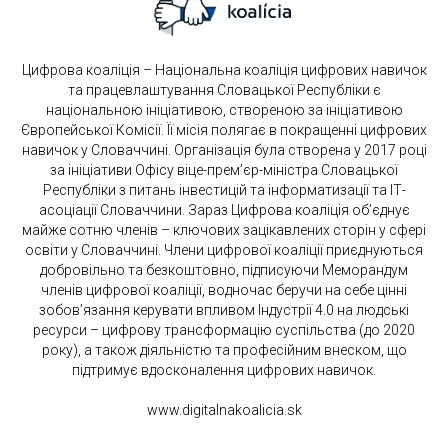
Цифрова коаліція – Національна коаліція цифрових навичок
та працевлаштування Словацької Республіки є
національною ініціативою, створеною за ініціативою
Європейської Комісії. Її місія полягає в покращенні цифрових
навичок у Словаччині. Організація була створена у 2017 році
за ініціативи Офісу віце-прем’єр-міністра Словацької
Республіки з питань інвестицій та інформатизації та ІТ-
асоціації Словаччини. Зараз Цифрова коаліція об’єднує
майже сотню членів – ключових зацікавлених сторін у сфері
освіти у Словаччині. Члени цифрової коаліції приєднуються
добровільно та безкоштовно, підписуючи Меморандум
членів цифрової коаліції, водночас беручи на себе цінні
зобов’язання керувати впливом Індустрії 4.0 на людські
ресурси – цифрову трансформацію суспільства (до 2020
року), а також діяльністю та професійним внеском, що
підтримує вдосконалення цифрових навичок.
www.digitalnakoalicia.sk