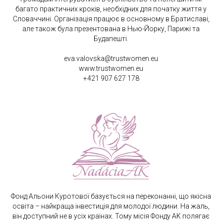
багато практичних кроків, необхідних для початку життя у
Словаччині. Організація працює в основному в Братиславі,
але також була презентована в Нью-Йорку, Парижі та
Будапешті.
eva.valovska@trustwomen.eu
www.trustwomen.eu
+421 907 627 178
Фонд Альони Куротової базується на переконанні, що якісна
освіта – найкраща інвестиція для молодої людини. На жаль,
він доступний не в усіх країнах. Тому місія Фонду AK полягає