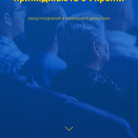
захід поєднаний з панельною дискусією