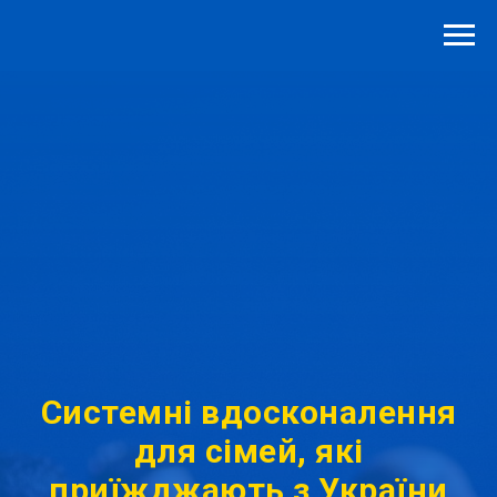
Системні вдосконалення
для сімей, які
приїжджають з України