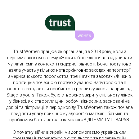
Trust Women працює як організація з 2018 року, коли з
першим заходом на тему «Жінки в бізнесі» почала відкривати
чутливі теми в контексті гендерної рівності. Вона поступово
взяла участь у кількох нетворкінгових заходах на території
американського посольства, тренінгах та заходах «Жінки в
політиці» з почесною гостею Зузаною Чапутовою та в
освітніх заходах для особистого розвитку жінок, наприклад,
Stage is yours. Також було створено закриту спільноту жінок
у бізнесі, які створили цінні робочі відносини, засновані на
довірі та підтримці. У період ковіду TrustWomen також почала
приділяти увагу психічному здоров’ю матерів і батьків та
проблемам батьківства в кампанії #З ДІТЬМИ ТУТ І ЗАРАЗ.
З початку війни в Україні ми допомогаємо українським
громадам інтегруватися в суспільство та полегшити їм