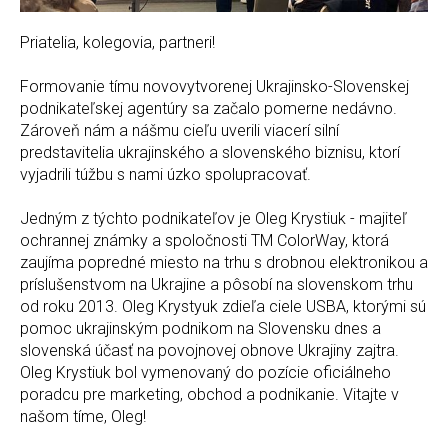
Priatelia, kolegovia, partneri!
Formovanie tímu novovytvorenej Ukrajinsko-Slovenskej
podnikateľskej agentúry sa začalo pomerne nedávno.
Zároveň nám a nášmu cieľu uverili viacerí silní
predstavitelia ukrajinského a slovenského biznisu, ktorí
vyjadrili túžbu s nami úzko spolupracovať.
Jedným z týchto podnikateľov je Oleg Krystiuk - majiteľ
ochrannej známky a spoločnosti TM ColorWay, ktorá
zaujíma popredné miesto na trhu s drobnou elektronikou a
príslušenstvom na Ukrajine a pôsobí na slovenskom trhu
od roku 2013. Oleg Krystyuk zdieľa ciele USBA, ktorými sú
pomoc ukrajinským podnikom na Slovensku dnes a
slovenská účasť na povojnovej obnove Ukrajiny zajtra.
Oleg Krystiuk bol vymenovaný do pozície oficiálneho
poradcu pre marketing, obchod a podnikanie. Vitajte v
našom tíme, Oleg!