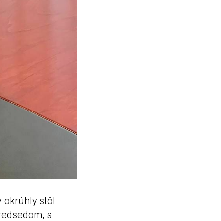
 okrúhly stôl
predsedom, s