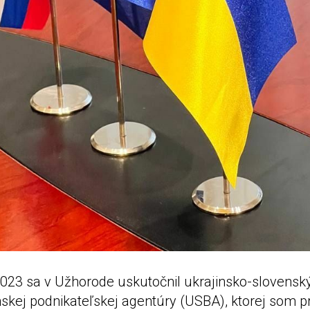
023 sa v Užhorode uskutočnil ukrajinsko-slovenský
nskej podnikateľskej agentúry (USBA), ktorej som 