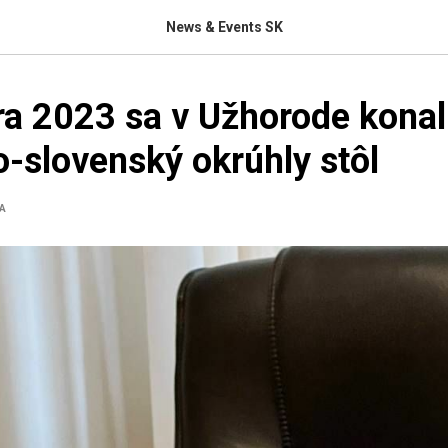
News & Events SK
ra 2023 sa v Užhorode konal
o-slovenský okrúhly stôl
A