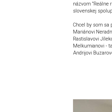
názvom "Reálne ri
slovenskej spolup
Chcel by som sa 
Mariánovi Neradn
Rastislavovi Jíle
Melkumianovi - t
Andrijovi Buzarov