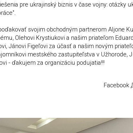
ešenia pre ukrajinský biznis v čase vojny: otázky u
ráce".
poďakovať svojim obchodným partnerom Aljone Kur
ému, Olehovi Krystiukovi a našim priateľom Eduard
kovi, Jánovi Figeľovi za účasť a našim novým priate
ajomníkovi mestského zastupiteľstva v Užhorode, J
ovi - ďakujem za organizáciu podujatia!!!
Facebook