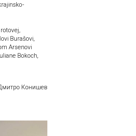
krajinsko-
otovej,
ovi Burašovi,
ľom Arsenovi
uliane Bokoch,
 Дмитро Конишев