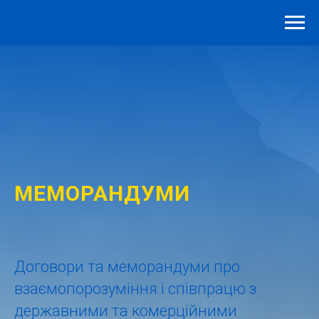
МЕМОРАНДУМИ
Договори та меморандуми про
взаємопорозуміння і співпрацю з
державними та комерційними